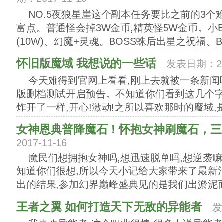
NO.5夜狼星崖这个副本任务要比之前的3个
富点。普通怪会掉3W金币,精英怪5W金币。小
(10W)、幻魔+灵魂。BOSS蛛后出星之祝福、BO
怀旧版魔域 我想说的一些话
发表日期：201
今天难得到官网上看看,刚上去就被一条新闻
版删档测试开启预告。不知道你们看到这几个字
炸开了一样,开心!激动!之所以喜欢那时的魔域,是因
女神恩典普降魔石！怀抱女神刷魔石，三
2017-11-16
魔民们想拥抱女神吗,想迅速脱单吗,想逆袭嘛
知道你们很想,所以今天小记给大家带来了最新
出的结果,参加幻界巅峰盛典见的是我们出淤泥而不
王者之翼 如何打造天下无敌的异能者
发