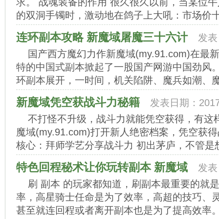
求。 战魂装备的作用 很久很久以前，当某位
的双洞手镯时，激动地在鸽子上大吼：市场价十倍
连环副本攻略 新魔域屠魔三十六计
发表日
国产西方魔幻力作新魔域(my.91.com)在
特的中国式副本掀起了一股国产网游中国劲风
环副本展开，一时间，机关陷阱、魔兵如潮、魔王
新魔域凭空获战斗力秘籍
发表日期：2017-
不打怪不升级，战斗力就能凭空获得，有这
魔域(my.91.com)打开新人绝密档案，凭空获
核心：拜师学艺分享战斗力 初出茅庐，不管是想
特色回程秘术让你玩转副本 新魔域
发表日
刷 副本 的玩家都知道，刷副本最重要的就
率，高星骑士任命是为了效率，高超的技巧、
甚至就连回程或者离开副本也是为了提高效率。 