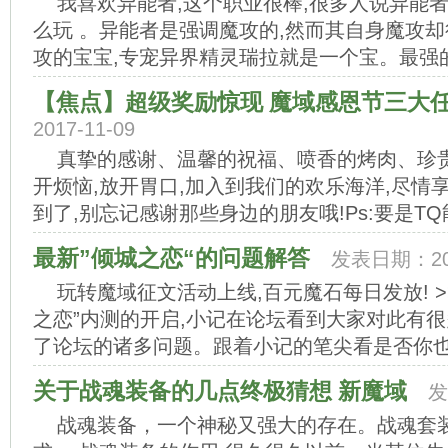
我喜欢异能者,这个职业很棒,很多人说异能
么玩 。异能者是强调魔攻的,然而其自身魔攻却
攻的宝宝,专宠异界精灵瑞拉就是一个宝。最强的
【焦点】超级奖励惊现 魔域感恩节三大
2017-11-09
真挚的感谢、温馨的祝福、喷香的烤肉、珍贵
开烦恼,放开胃口,加入到我们的欢乐海洋,尽情
到了,别忘记感谢那些身边的朋友哦!Ps:要是TQ能
最新”倾城之恋“的问题解答
发表日期：201
玩转魔域征文活动上线,百元魔石每日发放! >
之恋”内测的开启,小记在论坛看到大家对此有很
了论坛的诸多问题。跟着小记的笔尖看是否你也存
关于战魂装备的几点终极猜想 新魔域
发
战魂装备，一个神秘又强大的存在。战魂套