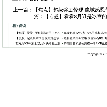
上一篇：
【焦点】超级奖励惊现 魔域感恩
篇：
【专题】看看8月谁是冰宫的
相关阅读
【专题】看看8月谁是冰宫的BOSS
每次包赚1260点 99%的经典成功
灵魂王
【焦点】超级奖励惊现 魔域感恩节
验概率下的赚钱之术
最新魔域任务攻略 灵魂宝石8星O
三大任务全攻略
西方龙VS中国龙 双龙对决即将上演
族武器海量拿
详细计算和成长历程—非RMB血
玩家的700战之路
Copyright ©