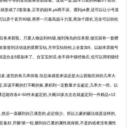
,91的鞋子等的攻击效果在那摆着。这就一套,战斗力装的再砸3个部分,
样就形成了2套装备,正常的副本,pk两不误。遇到pk赛,还可以让小号直
以弄个直升90级,再带一只最高战斗力宠,再加个团长,完全可以轻松
任务来获取。只要人物达到85级,做到海岛的任务那,做完就有一套赠
依靠签到活动送的星辉宝钻,月华宝钻轻松上全套加9。以副本异能号
,就适合走9星副本了。合宝宝的话,舍不得中级经验石,也可以用初级经
最多,迷宫的有几率掉落,但总体感觉来说还是火山冒险区掉的几率大
,应该不断的打不断的捡,累积到一定数量才去鉴定,几率大一些。以
总能存各4~50件未鉴定的,大概10多次左右就鉴定到一件精品+12
,然后一直砸到自己满意的,必定很少。所以土豪的砸法就是这样的,
足备好,开砸!第一轮,砸到自己要的属性就保留,不是的或者没有属性