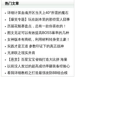
式
热门文章
详细计算血魂开区当天上40*所需的魔石
和评分要求（图）
【爆笑专题】玩在副本里的那些雷人囧事
历届花魁赛盘点，总有一款你喜欢的！
图文见证可以有效提高BOSS暴率的几种
办法
女神版本有商机，利用材料转身变土豪！
实践才是王道 参数印证下的真正战神
兄弟联之现实并肩
【悬赏】百星宝宝省钱打造大比拼 海量
魔石奖励等你拿
以前没人发过的超高成功率砸装备经验心
法
看我详细教程之打造最强攻防BB组合模
式