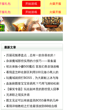
最新文章
历届花魁赛盘点，总有一款你喜欢的！
杂谈魔域那些实用的小技巧——装备篇
初次体验小赚500魔石 首发幻兽农场攻略
教你轻松发财
看我是怎样在新区利用100元做小商人的
玩魔域就得打BOSS，为大家献上冰与海
的奏乐曲
血族刷图签宝宝容易死？巧用飞骑轻松刷
【爆笑专题】玩在副本里的那些雷人囧事
兄弟联之现实并肩
图文见证可以有效提高BOSS暴率的几种
办法
看我详细教程之打造最强攻防BB组合模