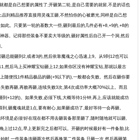
就都是自己想要的属性了;开砸第二轮,是自己需要的就留,不是的话也
,上品到精品推荐直接用灵魂王砸,不然怕你的心被磨光,同样是自己想
如此。只要第一轮的基数大一些,砸到最后的几件必有+8,+9的,+8的
砸神器。记得那些装备不要卖大等级的,砸好属性后自己开一个洞,然后
洞。
砸总能砸到2,或者3的,然后依靠魔魂之心迅速上9。从9到12也可以
+11,然后马上买神耀宝钻砸上12;如果你区没有神耀宝钻,那就以最古
身上随便找1件精品极品的砸(+9以下的),一般都会失败。然后在砸你要
果失败再砸,再败再砸,连续失败3次,第4次成功率大概70%以上。而且
砸到+12的)。如果失败,必须下线,大概等待1分钟,再上,应该就能成功
得到,砸魔魂就是1点,要有耐心,如果砸成功了,最好等待一会再砸。
环境是必须!好在现在都不用去砸装备那里砸了,随时随地就可以砸,
晚上过12点,早上更新完之后都可以。开砸的时候最好有一件备胎,比
开始时,一件装备连砸两次然后再换第二件装备,只砸一次,然后再砸第