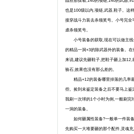
战在那摆着,140的项链,140的武器
也是100级以内,项链,武器,鞋子。这
接穿战斗力装去杀领奖号。小号完全可
虐杀领奖号。
小号装备的获取,现在可以做主线
的精品一洞+3的除武器外的装备。在
来说,建议先砸鞋子,把鞋子砸上加12
验石,效果也没有那么差的。
精品+12的装备哪里掉落的几率
些。捡到未鉴定装备之后不要马上鉴定
我刷一次球的1个小时为例,一般刷完球
一洞的装备。
如何砸属性装备?一般单一件装备
先购买一大堆要砸的那个配件,灵魂充