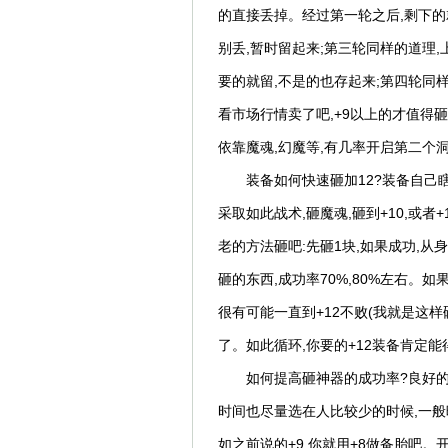
的直接丢掉。经过第一轮之后,剩下的
别丢,暂时留起来;第三轮同样的道理
要的就留,不是的也存起来;第四轮同样
看市场行情卖了吧,+9以上的才值得
依靠魔魂,幻魔等,有几率开启第二个
装备如何快速砸加12?装备自己瞎
采取如此战术,砸魔魂,砸到+10,或者
老的方法砸吧:先砸1块,如果成功,从
砸的东西,成功率70%,80%左右。如
很有可能一直到+12不败(我就是这样
了。如此循环,你要的+12装备肯定能
如何提高砸神器的成功率?良好的
时间也尽量选在人比较少的时候,一般
如之前说的+9,你就用+8做备胎吧。