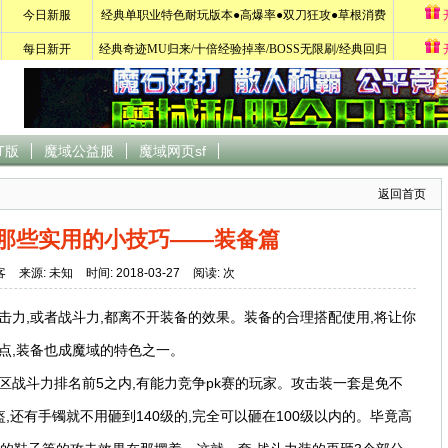
T版
魔域公益服
魔域网页sf
返回首页
那些实用的小技巧——装备篇
客
来源: 未知
时间: 2018-03-27
阅读:
次
击力,或者战斗力,都离不开装备的效果。装备的合理搭配使用,将让你
点,装备也成魔域的特色之一。
区战斗力排名前5之内,有能力竞争pk赛的玩家。攻击装一套是免不
盔,还有手镯就不用砸到140级的,完全可以砸在100级以内的。毕竟高