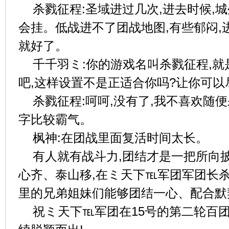
杀戮征程:圣域进过几次,进去时候,
会挂。低战进不了团战地图,有些郁闷,
就好了。
千千羽ミ:你的游戏名叫杀戮征程,
吧,这样设置不是正适合你吗?让你可以
杀戮征程:呵呵,没有了,我不喜欢随
字比较霸气。
枫神:在团战里面复活时间太长。
有人就有战斗力,团结才是一把所向
心齐、泰山移,在ミ天下℡军团军团长杀
里的兄弟姐妹们能够团结一心、配合默
祝ミ天下℡军团在15号的第二轮百