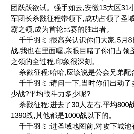
团跃跃欲试。强手如云,安徽13大区31
军团长杀戮征程带领下,成功占领了圣域
霸之领,成为首轮比赛的胜出者。
千千羽ミ:很高兴认识你们大家,5月
战,我也在里面喔,亲眼目睹了你们占领
之领的全过程,印象很深刻。
杀戮征程:哈哈,应该说是公会兄弟配
千千羽ミ:请问一下,当时你们出动了
少战?平均战斗力多少呢?
杀戮征程:进去了30人左右,平均80
1390战,其他都是1000战以下的。
千千羽ミ:进圣域地图前,对攻下城池