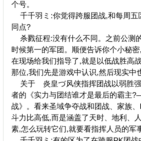
个号。
千千羽ミ:你觉得跨服团战,和每周五
同点?
杀戮征程:没有什么不同。之前公测
时候第一的军团。顺便告诉你个小秘密
在现场给我们指导了,就是以低战胜高战
那位,我们先是游戏中认识,然后现实中
关于ゞ炎皇づ风侠指挥团战以弱胜强
者的《实力与团结谁才是最后的霸主?—
战》。看来圣域争夺战和团战、家族、P
斗力比高低,而是涵盖了天时、地利、
素,怎么玩转它们,就要看指挥人员的军
千千羽ミ:有的区为了在跨服PK团战