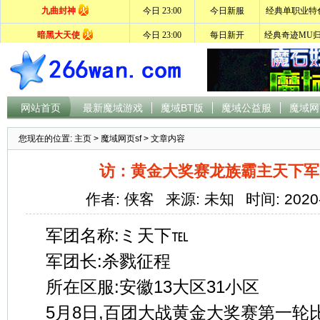
网站首页
最新魔域游戏
魔域BT版
魔域公益服
魔域网
您现在的位置:
主页
>
魔域网页sf
> 文章内容
访：黄金大奖赛龙族霸主天下军
作者: 侠客
来源: 未知
时间: 2020
军团名称:ミ天下℡
军团长:杀戮征程
所在区服:安徽13大区31小区
5月8日,百团大战黄金大奖赛第一轮