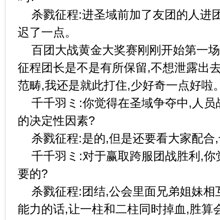
杀戮征程:进圣域前加了友团的人进团
迟了一点。
百团大战黄金大奖赛刚刚开始第一场
征程团长是不是有所保留,不想泄露出
范畴,我还是就此打住,少好奇一点好啦
千千羽ミ:你觉得在圣域争夺中,人
的决定性因素?
杀戮征程:是的,但是还要看大家配合
千千羽ミ:对于赢取跨服团战胜利,
要的?
杀戮征程:团结,公会里面兄弟姐妹相
能力的话,让一柱和二柱同时掉血,胜算