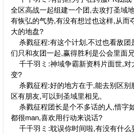
全区高战一起组建一个团,去攻打圣域
有恢弘的气势,有没有想过也这样,从而
大的地盘?
杀戮征程:有这个计划,不过也看敌
们只和友团一起,赢得胜利是公会里面
千千羽ミ:神域争霸新资料片面世,
变?
杀戮征程:好的地方在于,能去别区别
区有朋友,可以到圣域里相见。
杀戮征程团长是个不多话的人,惜字
都很man,喜欢用行动来说话?
千千羽ミ:耽误你时间啦,有没有什么