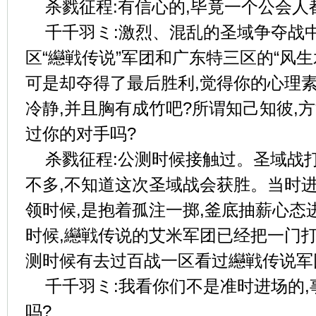
杀戮征程:有信心的,毕竟一个公会人
千千羽ミ:激烈、混乱的圣域争夺战
区“纞戦传说”军团和广东特三区的“风生
可是却夺得了最后胜利,觉得你的心理素
冷静,并且胸有成竹吧?所谓知己知彼,
过你的对手吗?
杀戮征程:公测时候接触过。圣域战
不多,不知道这次圣域战会获胜。当时进
领时候,是抱着孤注一掷,釜底抽薪心态
时候,纞戦传说的艾米军团已经把一门打
测时候有去过百战一区看过纞戦传说军
千千羽ミ:我看你们不是准时进场的
吗?