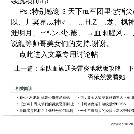
续脱颖而出!
Ps :特别感谢ミ天下℡军团里ぜ指尖
以、丿冥界灬神♂ 、¨…H.Zゞ.尨、枫
涯明月、︶*.ン.尐.爺、 →血雨腥风← 
说龍等帅哥美女们的支持,谢谢。
点此进入文章专用讨论帖
上一篇：
全队血族通关雷炎地狱版攻略
下
否依然爱着她
相关阅读
花心≈0≈泡菜 你是否依然爱着她
访：黄金大奖赛龙族霸主天下军
【焦点】愚人节我的得意恶作剧 上
—杀戮征程
【玩转魔域】超级强悍BOSS
当记录大家来分享
异能者是废材？！低战号如何玩转
10000MS轻松拿
一个至尊商人的经验：新区赚钱
军团战之异能篇
数
Copyright ©