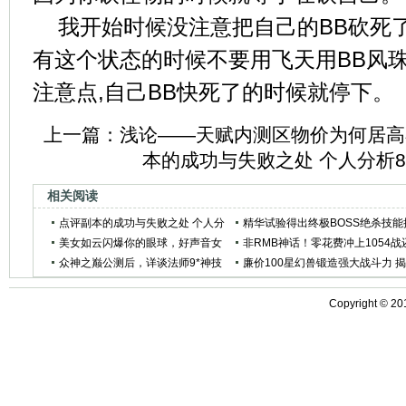
我开始时候没注意把自己的BB砍死
有这个状态的时候不要用飞天用BB风
注意点,自己BB快死了的时候就停下。
上一篇：
浅论——天赋内测区物价为何居高
本的成功与失败之处 个人分析
相关阅读
点评副本的成功与失败之处 个人分
精华试验得出终极BOSS绝杀技能
析8大任务奖励
美女如云闪爆你的眼球，好声音女
秘与应对方法
非RMB神话！零花费冲上1054战
神资料大曝光
众神之巅公测后，详谈法师9*神技
是全区最大魔石商人
廉价100星幻兽锻造强大战斗力 
运用！
秘合宝宝的四大误区
Copyright ©