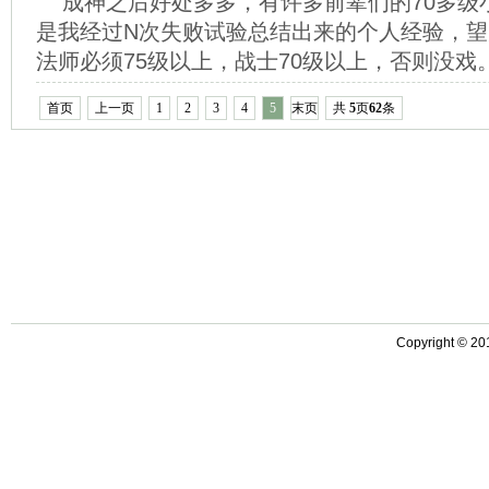
成神之后好处多多，有许多前辈们的70多级
是我经过N次失败试验总结出来的个人经验，望
法师必须75级以上，战士70级以上，否则没戏。 
首页
上一页
1
2
3
4
5
末页
共
5
页
62
条
Copyright ©