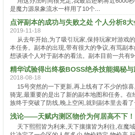
用这办法时间很充足,我最后还剩将近6000秒
是魔力源泉象流水一样用了10个...
点评副本的成功与失败之处 个人分析8大
2019-11-18
从去年开始,为了吸引玩家,保持玩家对游戏
本任务。副本的出现,带有很大的争议,有骂副本
想谈谈个人对于副本的看法。副本目前一共有9个副
精华试验得出终极BOSS绝杀技能揭秘与
2018-08-18
15号突然的一下更新,再上线有了不少的惊喜
骑宠,最重要的是出了新的副本地图和任务。在
族终于突破了防线,晚上空闲,就到副本里去看了一下
浅论——天赋内测区物价为何居高不下！
天下熙熙皆为利来,天下攘攘皆为利往,在魔
往决定了一个区的人气多少,物价稳定,物价高,