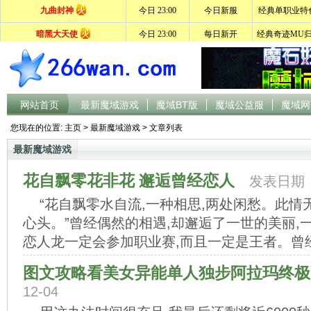
网站首页
最新魔域游戏
魔域BT版
魔域公益服
魔域网
您现在的位置:
主页
>
最新魔域游戏
> 文章列表
最新魔域游戏
花自飘零花非花 邂逅曾经恋人
发表日期：2
“花自飘零水自流,一种相思,两处闲愁。此情
心头。”曾经偶然的相遇,却邂逅了一世的美丽,
恋人龙一定会参加职业赛,而且一定是王者。曾经的
图文攻略看美女异能单人独步阿拉玛终极
12-04