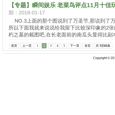
【专题】瞬间娱乐 老菜鸟评点11月十佳
期：2018-01-17
NO.3上面的那个图说到了万圣节,那说到了
所以下面我就来说说给我留下比较深印象的2张
朽之墓的截图吧,在长老面前的南瓜头显得比副本
首页
上一页
1
2
3
4
5
下一页
末页
共
5
页
62
条
Copyright ©