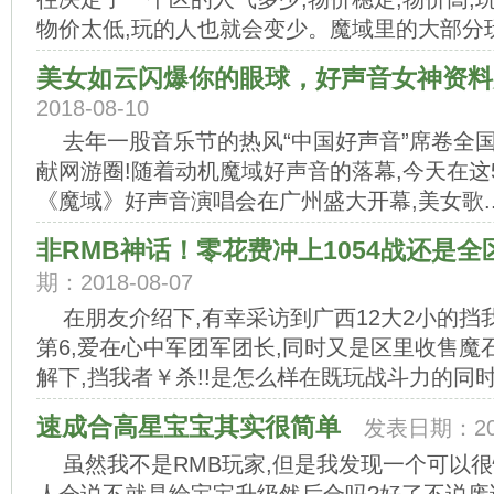
物价太低,玩的人也就会变少。魔域里的大部分玩家
美女如云闪爆你的眼球，好声音女神资料
2018-08-10
去年一股音乐节的热风“中国好声音”席卷全
献网游圈!随着动机魔域好声音的落幕,今天在这5
《魔域》好声音演唱会在广州盛大开幕,美女歌..
非RMB神话！零花费冲上1054战还是
期：2018-08-07
在朋友介绍下,有幸采访到广西12大2小的挡我
第6,爱在心中军团军团长,同时又是区里收售
解下,挡我者￥杀!!是怎么样在既玩战斗力的同时,
速成合高星宝宝其实很简单
发表日期：201
虽然我不是RMB玩家,但是我发现一个可以