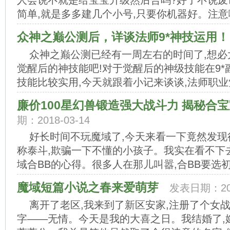
人会说不就是给宝宝升级然后合吗?好了不说废
简单,就是多多建几个小号,只要你机器好。注意啦
众神之巅公测后，详谈法师9*神技运用！
众神之巅公测已经有一周左右的时间了,想
觉醒后的神技能吧!对于觉醒后的神级技能在9*
技能比较实用,今天就跟着小记来谈谈,法师职业觉
廉价100星幻兽锻造强大战斗力 揭秘合
期：2018-03-14
好长时间不玩魔域了,今天来看一下竟然发
称泰斗,欺骗一下不懂的小孩子。我实在看不下
域合BB的心得。很多人在那儿叫嚣,合BB要选初始
魔域短篇小说之春来爱萌芽
发表日期：201
离开了老区,我来到了新区安家,注册了个女
字——无情。今天是我的大喜之日。我结婚了,