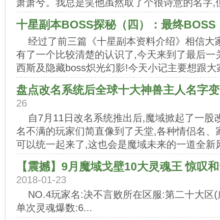
萧萧兮。我总是笑他虽然取了个很诗意的名字,但
十星副本BOSS探秘（四）：最终BOSS
经过了前三篇《十星副本资料介绍》相信大家对
有了一个比较清楚的认识了,今天来到了最后一关的两
西斯及隐藏boss炽光幻影!今天小记主要想跟大家
盘点改名系统后全球十大神兽主人名字变
26
自7月11日改名系统推出后,魔域掀起了一
名不满的玩家们简直像到了天堂,各种情侣名、
可以统一起来了,这也会是魔域未来的一道全新风景
【震撼】9月魔域戈壁10大灵魂王 惊叹
2018-01-23
NO.4玩家名:决不言败所在区服:第二十大区(
单次灵魂爆数:6...