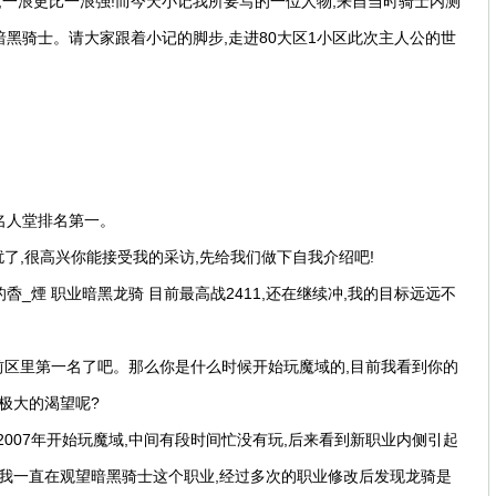
,一浪更比一浪强!而今天小记我所要写的一位人物,来自当时骑士内测
,暗黑骑士。请大家跟着小记的脚步,走进80大区1小区此次主人公的世
。名人堂排名第一。
打扰了,很高兴你能接受我的采访,先给我们做下自我介绍吧!
的稥_煙 职业暗黑龙骑 目前最高战2411,还在继续冲,我的目标远远不
,目前区里第一名了吧。那么你是什么时候开始玩魔域的,目前我看到你的
极大的渴望呢?
2007年开始玩魔域,中间有段时间忙没有玩,后来看到新职业内侧引起
期我一直在观望暗黑骑士这个职业,经过多次的职业修改后发现龙骑是