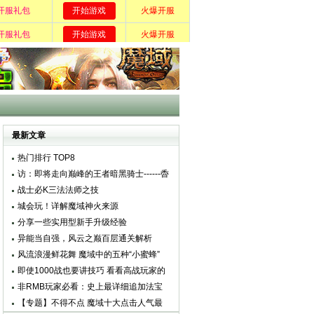
最新文章
热门排行 TOP8
访：即将走向巅峰的王者暗黑骑士------稥
＿煙
战士必K三法法师之技
城会玩！详解魔域神火来源
分享一些实用型新手升级经验
异能当自强，风云之巅百层通关解析
风流浪漫鲜花舞 魔域中的五种“小蜜蜂”
即使1000战也要讲技巧 看看高战玩家的
宝宝配备
非RMB玩家必看：史上最详细追加法宝
数据表
【专题】不得不点 魔域十大点击人气最