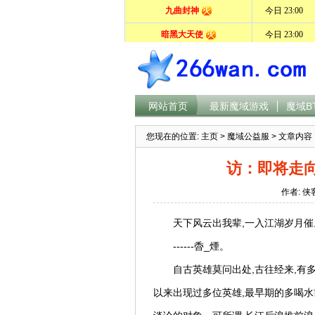
网站首页
最新魔域游戏
魔域B
您现在的位置:
主页
>
魔域公益服
> 文章内容
访：即将走向
作者: 侠
天下风云出我辈,一入江湖岁月催
------稥_煙。
自古英雄莫问出处,古往经来,有
以来出现过多位英雄,最早期的多喝水