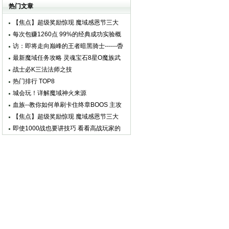
热NPC
热门文章
【焦点】超级奖励惊现 魔域感恩节三大
任务全攻略
每次包赚1260点 99%的经典成功实验概
率下的赚钱之术
访：即将走向巅峰的王者暗黑骑士------稥
＿煙
最新魔域任务攻略 灵魂宝石8星O魔族武
器海量拿
战士必K三法法师之技
热门排行 TOP8
城会玩！详解魔域神火来源
血族--教你如何单刷卡住终章BOOS 主攻
号零伤害
【焦点】超级奖励惊现 魔域感恩节三大
任务全攻略
即使1000战也要讲技巧 看看高战玩家的
宝宝配备