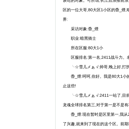
谈论的对象。可所谓,长江后浪推前浪
区的一位大哥,80大区1小区的稥_煙
界:
采访对象:稥_煙
职业:暗黑骑士
所在区服:80大1小
区服排名:第一名,2411战斗力
╰☆雪儿メぁ √:帅哥,晚上好,
稥_煙:呵呵,你好。我是80大1小
止这些!
╰☆雪儿メぁ √:2411一站了
龙魂全球排名第三,对于第一是不是有
稥_煙:现在暂时是区里第一,我从
了兴趣,就来到了现在的这个区。前