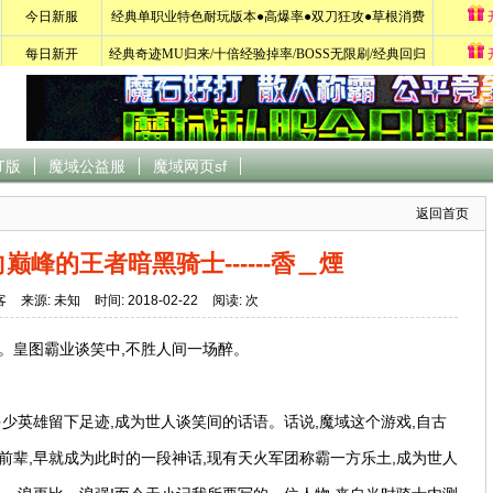
T版
魔域公益服
魔域网页sf
返回首页
巅峰的王者暗黑骑士------稥＿煙
客
来源: 未知
时间: 2018-02-22
阅读:
次
。皇图霸业谈笑中,不胜人间一场醉。
多少英雄留下足迹,成为世人谈笑间的话语。话说,魔域这个游戏,自古
前辈,早就成为此时的一段神话,现有天火军团称霸一方乐土,成为世人