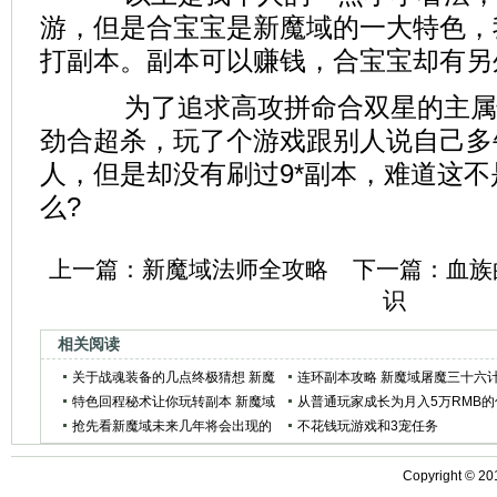
游，但是合宝宝是新魔域的一大特色，
打副本。副本可以赚钱，合宝宝却有另
为了追求高攻拼命合双星的主属
劲合超杀，玩了个游戏跟别人说自己多
人，但是却没有刷过9*副本，难道这
么?
上一篇：
新魔域法师全攻略
下一篇：
血族
识
相关阅读
关于战魂装备的几点终极猜想 新魔
连环副本攻略 新魔域屠魔三十六
域
特色回程秘术让你玩转副本 新魔域
从普通玩家成长为月入5万RMB的
抢先看新魔域未来几年将会出现的
誉大商人（图）
不花钱玩游戏和3宠任务
12处更新
Copyright ©