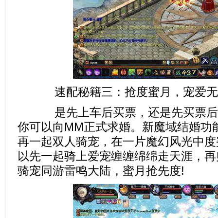
速配秘籍三：抢度蜜月，宠爱无
是先上车后买票，还是先买票后上
你可以向MM正式求婚。新魔域结婚功
再一起双人骑宠，在一片魔幻风光中度
以先一起骑上爱宠缠缠绵绵走天涯，再
骑宠同游雷鸣大陆，蜜月抢先度!