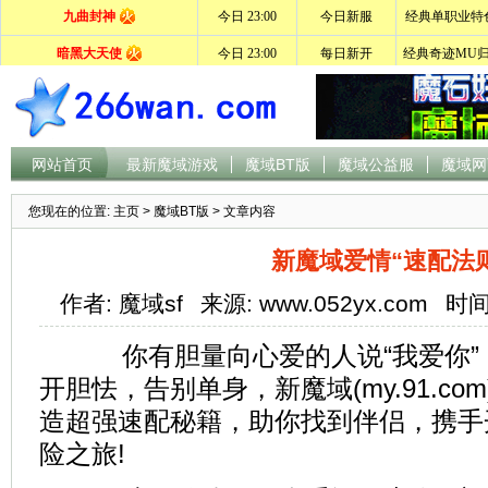
网站首页
最新魔域游戏
魔域BT版
魔域公益服
魔域网
您现在的位置:
主页
>
魔域BT版
> 文章内容
新魔域爱情“速配法
作者: 魔域sf
来源: www.052yx.com
时间:
你有胆量向心爱的人说“我爱你”
开胆怯，告别单身，新魔域(my.91.c
造超强速配秘籍，助你找到伴侣，携手
险之旅!