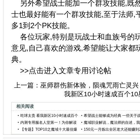
另外希望战士能加一个群攻技能,既
士也最好能有一个群攻技能,至于法师,
多1到2个PK技能。
各位玩家,特别是玩战士和血族号的
意见,自己喜欢的游戏,希望能让大家都
典。
>>点击进入文章专用讨论帖
上一篇：
巫师群伤新体验，陨魂咒雨亡灵兴
我新区10小时速成百个1
相关阅读
吃球太贵 看我新区10小时速成百个
希望战士能够成为经典 一些关于
10星宝宝
内测专用服名人堂第一！为你解读
士的看法
魔域职业解说，魔法师的自述，
暗黑骑士心灵的密码
【专题】TOP10之魔域十大最佳爆
为魔法代言！
150元一月炼出全区老大还能赚到
率宝物掉落点
万魔石